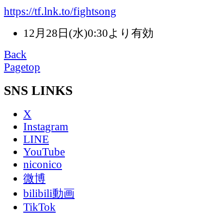
https://tf.lnk.to/fightsong
12月28日(水)0:30より有効
Back
Pagetop
SNS LINKS
X
Instagram
LINE
YouTube
niconico
微博
bilibili動画
TikTok