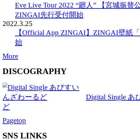
Eve Live Tour 2022 “廻人” 【宮
ZINGAI先行受付開始
2022.3.25
【Official App ZINGAI】ZINGAI
始
More
DISCOGRAPHY
Digital Single
あ
ど
Pagetop
SNS LINKS