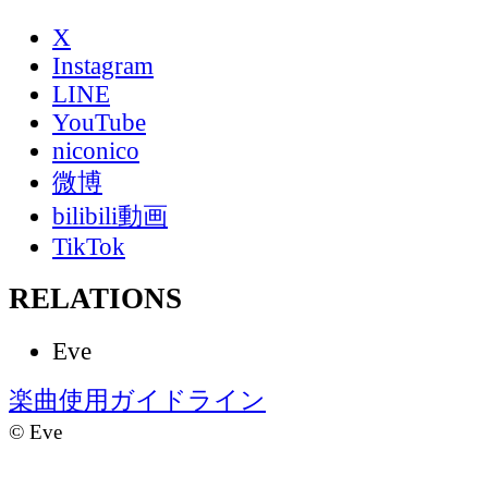
X
Instagram
LINE
YouTube
niconico
微博
bilibili動画
TikTok
RELATIONS
Eve
楽曲使用ガイドライン
©
Eve