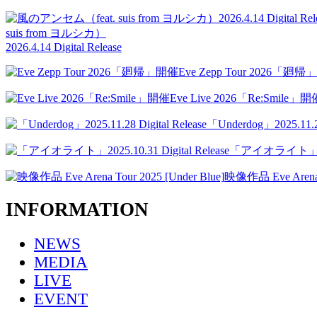
suis from ヨルシカ）
2026.4.14 Digital Release
Eve Zepp Tour 2026「廻
Eve Live 2026「Re:Smile」開
「Underdog」2025.11.28
「アイオライト」2025.1
映像作品 Eve Arena T
INFORMATION
NEWS
MEDIA
LIVE
EVENT