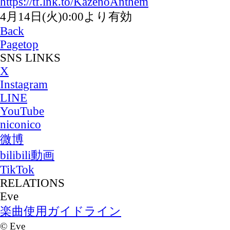
https://tf.lnk.to/KazenoAnthem
4月14日(火)0:00より有効
Back
Pagetop
SNS LINKS
X
Instagram
LINE
YouTube
niconico
微博
bilibili動画
TikTok
RELATIONS
Eve
楽曲使用ガイドライン
©
Eve