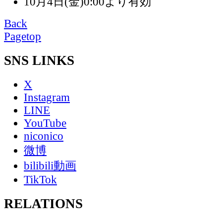
10月4日(金)0:00より有効
Back
Pagetop
SNS LINKS
X
Instagram
LINE
YouTube
niconico
微博
bilibili動画
TikTok
RELATIONS