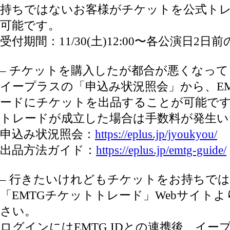
持ちではないお客様がチケットを公式ト
可能です。
受付期間：11/30(土)12:00〜各公演日2日前の
– チケットを購入したが都合が悪くなっ
イープラスの「申込み状況照会」から、E
ードにチケットを出品することが可能で
トレードが成立した場合は手数料が発生い
申込み状況照会：
https://eplus.jp/jyoukyou/
出品方法ガイド：
https://eplus.jp/emtg-guide/
– 行きたいけれどもチケットをお持ちで
「EMTGチケットトレード」Webサイト
さい。
ログインにはEMTG IDとの連携後、イー