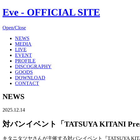
Eve - OFFICIAL SITE
Open/Close
NEWS
MEDIA
LIVE
EVENT
PROFILE
DISCOGRAPHY
GOODS
DOWNLOAD
CONTACT
NEWS
2025.12.14
対バンイベント「TATSUYA KITANI Prese
キタニタツヤさんが主催する対バンイベント『TATSUYA KITANI P